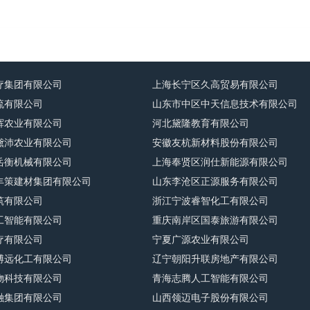
疗集团有限公司
上海长宁区久高贸易有限公司
流有限公司
山东市中区中天信息技术有限公司
辉农业有限公司
河北黛隆教育有限公司
黛沛农业有限公司
安徽友杭新材料股份有限公司
岳衡机械有限公司
上海奉贤区润仕新能源有限公司
丰策建材集团有限公司
山东李沧区正源服务有限公司
筑有限公司
浙江宁波睿智化工有限公司
工智能有限公司
重庆南岸区国泰旅游有限公司
疗有限公司
宁夏广源农业有限公司
博远化工有限公司
辽宁朝阳升联房地产有限公司
物科技有限公司
青海志腾人工智能有限公司
融集团有限公司
山西领迈电子股份有限公司